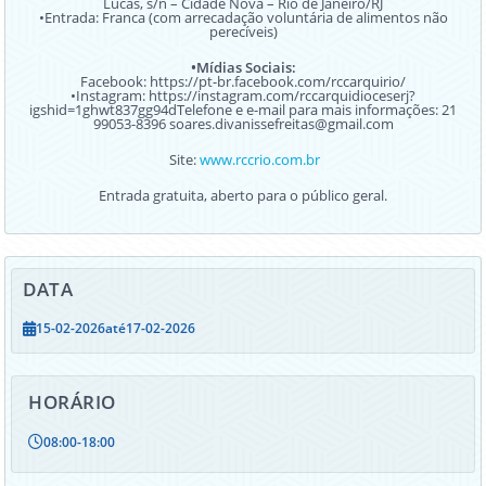
Lucas, s/n – Cidade Nova – Rio de Janeiro/RJ
•Entrada: Franca (com arrecadação voluntária de alimentos não
perecíveis)
•Mídias Sociais:
Facebook: https://pt-br.facebook.com/rccarquirio/
•Instagram: https://instagram.com/rccarquidioceserj?
igshid=1ghwt837gg94dTelefone e e-mail para mais informações: 21
99053-8396 soares.divanissefreitas@gmail.com
www.rccrio.com.br
Site:
Entrada gratuita, aberto para o público geral.
DATA
15-02-2026
até
17-02-2026
HORÁRIO
08:00
-
18:00