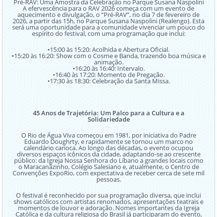
Pré-RAV: Uma Amostra da Celebração no Parque Susana Naspolini
A efervescência para o RAV 2026 começa com um evento de
aquecimento e divulgação, o “Pré-RAV”, no dia 7 de fevereiro de
2026, a partir das 15h, no Parque Susana Naspolini (Realengo). Esta
será uma oportunidade para a comunidade vivenciar um pouco do
espírito do festival, com uma programação que inclui:
•15:00 às 15:20: Acolhida e Abertura Oficial.
•15:20 às 16:20: Show com o Cosme e Banda, trazendo boa música e
animação.
•16:20 às 16:40: Intervalo.
•16:40 às 17:20: Momento de Pregação.
•17:30 às 18:30: Celebração da Santa Missa.
45 Anos de Trajetória: Um Palco para a Cultura e a
Solidariedade
O Rio de Água Viva começou em 1981, por iniciativa do Padre
Eduardo Doughrty, e rapidamente se tornou um marco no
calendário carioca. Ao longo das décadas, o evento ocupou
diversos espaços icônicos da cidade, adaptando-se ao crescente
público: da Igreja Nossa Senhora do Líbano a grandes locais como
o Maracanãzinho, Colégio Salesiano e, atualmente, o Centro de
Convenções ExpoRio, com expectativa de receber cerca de sete mil
pessoas.
O festival é reconhecido por sua programação diversa, que inclui
shows católicos com artistas renomados, apresentações teatrais e
momentos de louvor e adoração. Nomes importantes da Igreja
Católica e da cultura religiosa do Brasil já participaram do evento,