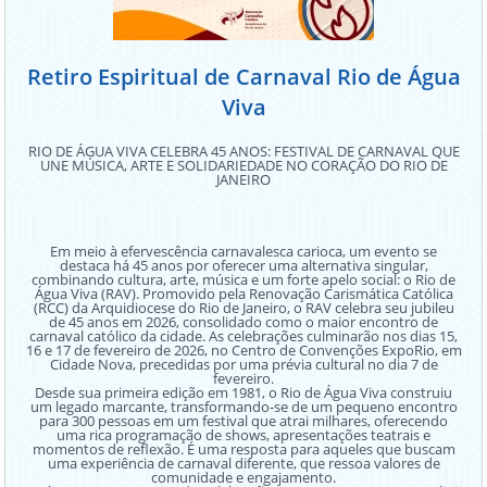
Retiro Espiritual de Carnaval Rio de Água
Viva
RIO DE ÁGUA VIVA CELEBRA 45 ANOS: FESTIVAL DE CARNAVAL QUE
UNE MÚSICA, ARTE E SOLIDARIEDADE NO CORAÇÃO DO RIO DE
JANEIRO
Em meio à efervescência carnavalesca carioca, um evento se
destaca há 45 anos por oferecer uma alternativa singular,
combinando cultura, arte, música e um forte apelo social: o Rio de
Água Viva
Água Viva (RAV). Promovido pela Renovação Carismática Católica
(RCC) da Arquidiocese do Rio de Janeiro, o RAV celebra seu jubileu
de 45 anos em 2026, consolidado como o maior encontro de
carnaval católico da cidade. As celebrações culminarão nos dias 15,
16 e 17 de fevereiro de 2026, no Centro de Convenções ExpoRio, em
Cidade Nova, precedidas por uma prévia cultural no dia 7 de
fevereiro.
Desde sua primeira edição em 1981, o Rio de Água Viva construiu
um legado marcante, transformando-se de um pequeno encontro
para 300 pessoas em um festival que atrai milhares, oferecendo
uma rica programação de shows, apresentações teatrais e
momentos de reflexão. É uma resposta para aqueles que buscam
uma experiência de carnaval diferente, que ressoa valores de
comunidade e engajamento.