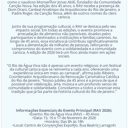
como o saudoso Monsenhor Jonas Abib, fundador da Comunidade
Canção Nova. Na edição dos 45 anos, o RAV recebe a presença de
Dom Orani, Cardeal Arcebispo da Arquidiocese do Rio de Janeiro, e
Padre Roger, da Canção Nova, além de outros nomes do clero
carioca.
Junto de sua programação cultural, o RAV se destaca pelo seu
impacto social. Em todas as edições, o evento promove a
arrecadação de alimentos não perecíveis, doados pelos
participantes e destinados a instituições e famílias carentes. Ao
longo de 45 anos, essa iniciativa já contribuiu significativamente
para a alimentação de milhares de pessoas, reforçando o
compromisso do evento com a solidariedade e a comunidade
carioca. A edição de 2026 terá um foco ainda maior em ações
sociais.
“O Rio de Água Viva não é apenas um evento religioso; é um festival
da cultural carioca que se reinventa a cada ano, oferecendo uma
experiência única em meio ao carnaval”, afirma Julio Ribeiro,
Coordenador Arquidiocesano da Renovação Carismática Católica
do Rio de Janeiro. “Nosso jubileu de 45 anos é a prova de que é
possível unir celebração, arte, música e um profundo senso de
comunidade e solidariedade. Convidamos a todos a vivenciar esta
tradição que já faz parte da história cultural do Rio de Janeiro.”
Informações Essenciais do Evento Principal (RAV 2026):
•Evento: Rio de Água Viva (RAV) – 45 Anos
•Data: 15, 16 e 17 de fevereiro de 2026
•Horário: Das 8h às 18h
•Local: Centro de Convenções ExpoRio, Rua Beatriz Larragoiti