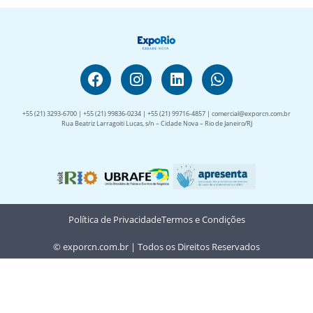
+55 (21) 3293-6700 | +55 (21) 99836-0234 | +55 (21) 99716-4857 | comercial@exporcn.com.br
Rua Beatriz Larragoiti Lucas, s/n – Cidade Nova – Rio de Janeiro/RJ
Política de Privacidade
Termos e Condições
© exporcn.com.br | Todos os Direitos Reservados