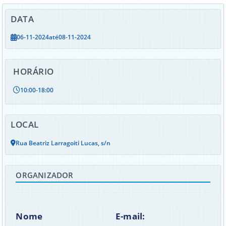
DATA
06-11-2024
até
08-11-2024
HORÁRIO
10:00
-
18:00
LOCAL
Rua Beatriz Larragoiti Lucas, s/n
ORGANIZADOR
Nome
E-mail: