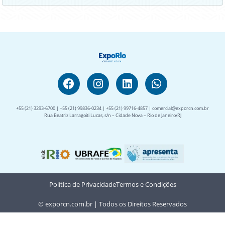
+55 (21) 3293-6700 | +55 (21) 99836-0234 | +55 (21) 99716-4857 | comercial@exporcn.com.br
Rua Beatriz Larragoiti Lucas, s/n – Cidade Nova – Rio de Janeiro/RJ
Política de Privacidade
Termos e Condições
© exporcn.com.br | Todos os Direitos Reservados