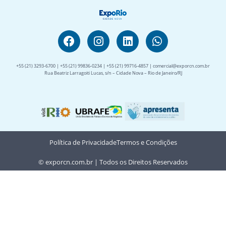
+55 (21) 3293-6700 | +55 (21) 99836-0234 | +55 (21) 99716-4857 | comercial@exporcn.com.br
Rua Beatriz Larragoiti Lucas, s/n – Cidade Nova – Rio de Janeiro/RJ
Política de Privacidade
Termos e Condições
© exporcn.com.br | Todos os Direitos Reservados