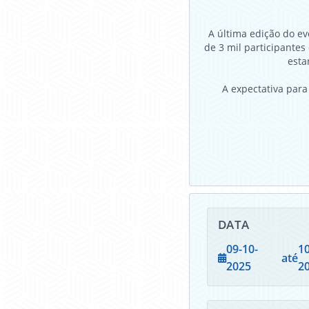
A última edição do ev
de 3 mil participante
esta
A expectativa para
DATA
09-10-
10
até
2025
2