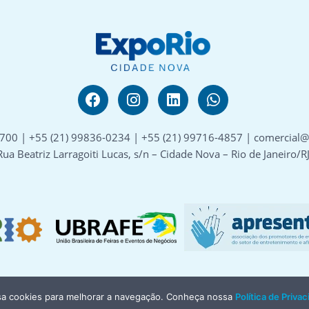
6700 | +55 (21) 99836-0234 | +55 (21) 99716-4857 | comercial
Rua Beatriz Larragoiti Lucas, s/n – Cidade Nova – Rio de Janeiro/R
sa cookies para melhorar a navegação. Conheça nossa
Política de Priva