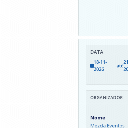
DATA
18-11-
21
até
2026
2
ORGANIZADOR
Nome
Mezcla Eventos