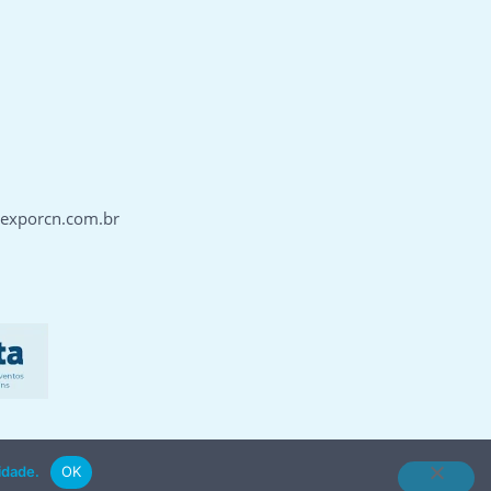
@exporcn.com.br
J
cidade
.
OK
© exporcn.com.br | Todos os Direitos Reservados