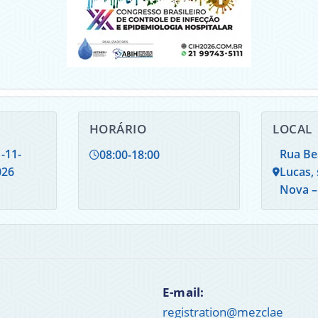
HORÁRIO
LOCAL
-11-
Rua Bea
08:00
-
18:00
026
Lucas, 
Nova – 
E-mail:
registration@mezclae